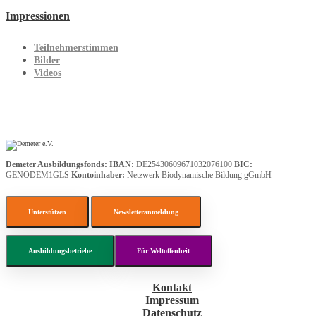
Impressionen
Teilnehmerstimmen
Bilder
Videos
Demeter Ausbildungsfonds:
IBAN:
DE25430609671032076100
BIC:
GENODEM1GLS
Kontoinhaber:
Netzwerk Biodynamische Bildung gGmbH
Unterstützen
Newsletteranmeldung
Ausbildungsbetriebe
Für Weltoffenheit
Kontakt
Impressum
Datenschutz