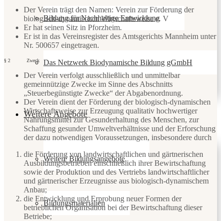
Der Verein trägt den Namen: Verein zur Förderung der
Bildung für Nachhaltige Entwicklung
biologisch-dynamischen Wirtschaftsweise e. V
Er hat seinen Sitz in Pforzheim.
Er ist in das Vereinsregister des Amtsgerichts Mannheim unter
Nr. 500657 eingetragen.
§ 2 Zweck
Das Netzwerk Biodynamische Bildung gGmbH
Der Verein verfolgt ausschließlich und unmittelbar
gemeinnützige Zwecke im Sinne des Abschnitts
„Steuerbegünstigte Zwecke“ der Abgabenordnung.
Der Verein dient der Förderung der biologisch-dynamischen
Wirtschaftsweise zur Erzeugung qualitativ hochwertiger
Weitere Angebote
Nahrungsmittel zur Gesunderhaltung des Menschen, zur
Schaffung gesunder Umweltverhältnisse und der Erforschung
der dazu notwendigen Voraussetzungen, insbesondere durch
die Förderung von landwirtschaftlichen und gärtnerischen
Weitere Bildungsangebote
Ausbildungsbetrieben einschließlich ihrer Bewirtschaftung
sowie der Produktion und des Vertriebs landwirtschaftlicher
und gärtnerischer Erzeugnisse aus biologisch-dynamischem
Anbau;
die Entwicklung und Erprobung neuer Formen der
Bildungsmaterialien
betrieblichen Organisation bei der Bewirtschaftung dieser
Betriebe;