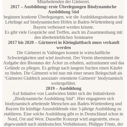
Mitarbeitenden der Gärtnerei.
2017 – Ausbildung: erste Übrelegungen Biodynamische
Ausbildung Süd
beginnen konkrete Überlegungen, wie die Ausbildungssituation für
Lehrlinge auf biodynamischen Höfen in Baden-Württemberg und
Bayern verbessert werden könnte.
Es gibt viele Gespräche und Treffen, auch im Zusammenhang mit
den überbetrieblichen Seminaren
2017 bis 2020 – Gärtnerei in Kleinglattbach muss verkauft
werden
Die Gärtnerei in Vaihingen kommt in wirtschaftliche
Schwierigkeiten und wird insolvent. Der Verein übernimmt die
Aufgabe den Biostatus der Äcker zu erhalten, aufzuräumen und das
Gelände zu pflegen. Es gelingt nach langem Suchen einen Käufer
zu finden. Die Gärtnerei wird nun mit einer neuen Belegschaft als
‘Gärtnerei Glabbich assoziativ orientierte Gärtnerei‘ biodynamisch
weitergeführt.
2019 – Ausbildung
Auf Initiative von Landwirten bildet sich der Initiativkreis
„Biodynamische Ausbildung Süd“. Hier engagieren sich
biodynamisch arbeitende Menschen aus Baden-Württemberg und
Bayern für künftige Auszubildende eine 3-jährige Ausbildung zu
etablieren. Eine solche Ausbildung gibt es in Deutschland schon in
Nord, Ost und West. Dasselbe Konzept wird angestrebt, etwas
abgewandelt nach süddeutschen Verhältnissen. Philippe Frintz, der