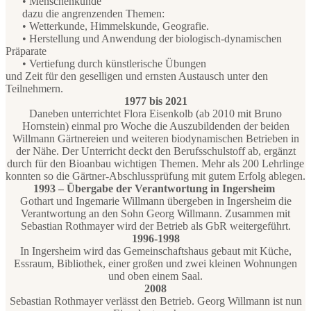
• Menschenkunde
dazu die angrenzenden Themen:
• Wetterkunde, Himmelskunde, Geografie.
• Herstellung und Anwendung der biologisch-dynamischen
Präparate
• Vertiefung durch künstlerische Übungen
und Zeit für den geselligen und ernsten Austausch unter den
Teilnehmern.
1977 bis 2021
Daneben unterrichtet Flora Eisenkolb (ab 2010 mit Bruno
Hornstein) einmal pro Woche die Auszubildenden der beiden
Willmann Gärtnereien und weiteren biodynamischen Betrieben in
der Nähe. Der Unterricht deckt den Berufsschulstoff ab, ergänzt
durch für den Bioanbau wichtigen Themen. Mehr als 200 Lehrlinge
konnten so die Gärtner-Abschlussprüfung mit gutem Erfolg ablegen.
1993 – Übergabe der Verantwortung in Ingersheim
Gothart und Ingemarie Willmann übergeben in Ingersheim die
Verantwortung an den Sohn Georg Willmann. Zusammen mit
Sebastian Rothmayer wird der Betrieb als GbR weitergeführt.
1996-1998
In Ingersheim wird das Gemeinschaftshaus gebaut mit Küche,
Essraum, Bibliothek, einer großen und zwei kleinen Wohnungen
und oben einem Saal.
2008
Sebastian Rothmayer verlässt den Betrieb. Georg Willmann ist nun