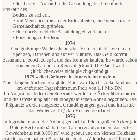
• den biodyn. Anbau für die Gesundung der Erde durch
Freikauf des
Bodens zu sichern,
• mit Menschen, die an der Erde arbeiten, eine neue soziale
Gemeinschaft zu gründen,
• eine überbetriebliche Ausbildung einzurichten
• Forschung zu fördern.
1974
Eine großartige Welle solidarischer Hilfe erhält der Verein an
Spenden, Darlehen und aktiver Mithilfe. Das Geld kommt
zusammen, jedoch zu spät, um das Rohr zu kaufen. Es wurde schon
von einem Gärtner im Remstal gekauft. Die Pacht wird
glücklicherweise nicht gleich gekündigt.
1975 – die Gärtnerei in Ingersheim entsteht
Nach langem Suchen erfolgt der Kauf von 16,5 ha Ackerland im 15
km entfernten Ingersheim zum Preis von 1,1 Mio DM.
Im August, nach der Getreideernte, werden die Äcker übernommen
und die Umstellung auf den biodynamischen Anbau begonnen. Die
Präparate werden eingesetzt, Gründüngungen gesät und im Laufe
das Winters gut 1,5 km Hecken gepflanzt.
1976
In Ingersheim wird der Anfang gemacht auf dem größten Acker (die
Untere Beete mit 6,5 ha) eine Gärtnerei aufzubauen: das erste
Gewächshaus mit 3.000 m² wird gebaut und ein kleines Holzhaus
erstellt aus ehemaligen Barackenteilen der Waldorfschule Pforzheim.