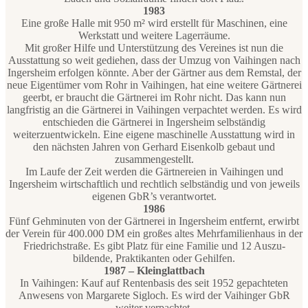
1983
Eine große Halle mit 950 m² wird erstellt für Maschinen, eine
Werkstatt und weitere Lagerräume.
Mit großer Hilfe und Unterstützung des Vereines ist nun die
Ausstattung so weit gediehen, dass der Umzug von Vaihingen nach
Ingersheim erfolgen könnte. Aber der Gärtner aus dem Remstal, der
neue Eigentümer vom Rohr in Vaihingen, hat eine weitere Gärtnerei
geerbt, er braucht die Gärtnerei im Rohr nicht. Das kann nun
langfristig an die Gärtnerei in Vaihingen verpachtet werden. Es wird
entschieden die Gärtnerei in Ingersheim selbständig
weiterzuentwickeln. Eine eigene maschinelle Ausstattung wird in
den nächsten Jahren von Gerhard Eisenkolb gebaut und
zusammengestellt.
Im Laufe der Zeit werden die Gärtnereien in Vaihingen und
Ingersheim wirtschaftlich und rechtlich selbständig und von jeweils
eigenen GbR’s verantwortet.
1986
Fünf Gehminuten von der Gärtnerei in Ingersheim entfernt, erwirbt
der Verein für 400.000 DM ein großes altes Mehrfamilienhaus in der
Friedrichstraße. Es gibt Platz für eine Familie und 12 Auszu-
bildende, Praktikanten oder Gehilfen.
1987 – Kleinglattbach
In Vaihingen: Kauf auf Rentenbasis des seit 1952 gepachteten
Anwesens von Margarete Sigloch. Es wird der Vaihinger GbR
weiter verpachtet.