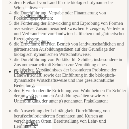
dem Freikauf von Land für die biologisch-dynamische
Wirtschaftsweise;
die Durchführung, Vergabe oder Finanzierung von
Stellenbörse
Forschungsprojekten;
die Förderung der Entwicklung und Erprobung von Formen
assoziativer Zusammenarbeit zwischen Erzeugern, Verteilern
und Verbrauchern von landwirtschaftlichen und gärtnerischen
Erzeugnissen;
Herbsttagung
die Errichtung und den Betrieb von landwirtschaftlichen und
gärtnerischen Ausbildungsstätten auf der Grundlage der
biologisch-dynamischen Wirtschaftsweise;
die Durchführung von Praktika für Schüler, insbesondere in
Zusammenarbeit mit Schulen zur Vermittlung eines
praktischen Verständnisses der besonderen Probleme der
Impressionen
Landwirtschaft, sowie der Einführung in die biologisch-
dynamische Wirtschaftsweise und ihre gesellschaftliche
Bedeutung;
den Erwerb oder die Errichtung von Wohnheimen für Schüler
der unter f) genannten Ausbildungsstätten sowie zur
Bilder
Unterbringung der unter g) genannten Praktikanten;
die Ausweitung der Lehrtätigkeit, Durchführung von
berufsschulorientierten Seminaren und Kursen an
verschiedenen Orten, Bereitstellung von Lehr- und
Videos
Lernmitteln;