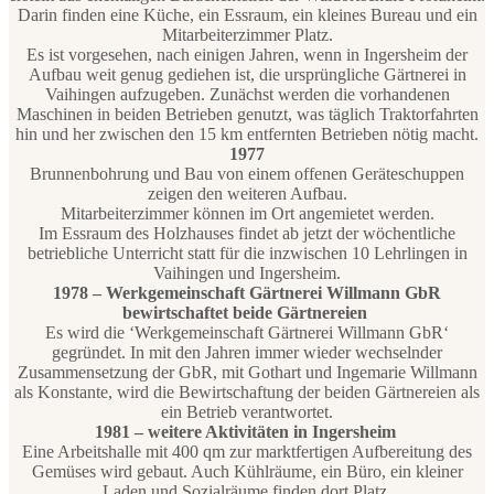
Darin finden eine Küche, ein Essraum, ein kleines Bureau und ein
Mitarbeiterzimmer Platz.
Es ist vorgesehen, nach einigen Jahren, wenn in Ingersheim der
Aufbau weit genug gediehen ist, die ursprüngliche Gärtnerei in
Vaihingen aufzugeben. Zunächst werden die vorhandenen
Maschinen in beiden Betrieben genutzt, was täglich Traktorfahrten
hin und her zwischen den 15 km entfernten Betrieben nötig macht.
1977
Brunnenbohrung und Bau von einem offenen Geräteschuppen
zeigen den weiteren Aufbau.
Mitarbeiterzimmer können im Ort angemietet werden.
Im Essraum des Holzhauses findet ab jetzt der wöchentliche
betriebliche Unterricht statt für die inzwischen 10 Lehrlingen in
Vaihingen und Ingersheim.
1978 – Werkgemeinschaft Gärtnerei Willmann GbR
bewirtschaftet beide Gärtnereien
Es wird die ‘Werkgemeinschaft Gärtnerei Willmann GbR‘
gegründet. In mit den Jahren immer wieder wechselnder
Zusammensetzung der GbR, mit Gothart und Ingemarie Willmann
als Konstante, wird die Bewirtschaftung der beiden Gärtnereien als
ein Betrieb verantwortet.
1981 – weitere Aktivitäten in Ingersheim
Eine Arbeitshalle mit 400 qm zur marktfertigen Aufbereitung des
Gemüses wird gebaut. Auch Kühlräume, ein Büro, ein kleiner
Laden und Sozialräume finden dort Platz.