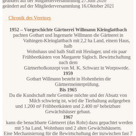
geändert auf der Mitgliederversammlung 27.Juni 2020
geändert auf der Mitgliederversammlung 16.Oktober 2021
Chronik des Vereines
1952 – Vorgeschichte Gärtnerei Willmann Kleinglattbach
pachten Gothart und Ingemarie Willmann die Gärtnerei in
Vaihingen-Kleinglattbach mit 2,2 ha Land, einem Haus,
halb
Wohnhaus und halb Stall mit Heulager, und ein paar
Frühbeetkästen von Margarete Sigloch. Bewirtschaftung
nach dem
Gärtnerhofkonzept von M. K. Schwarz in Worpswede.
1959
Gothart Willmann besteht in Hohenheim die
Gärtnermeisterprüfung.
Bis 1965
Da die Kundschaft mehr Gemüse möchte und der Absatz von
Milch schwierig ist, wird die Tierhaltung aufgegeben
und 1.200 m² Frühbeetkästen und 2.400 m² beheizbare
Gewächshäuser gebaut.
1967
kann die benachbarte Gärtnerei (das Rohr) dazu gepachtet werden
mit 5 ha Land, Wohnhaus und 2 alten Gewächshäusern.
Eine Mechanisierung für die Bewirtschaftung der inzwischen fast 7