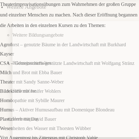
Theaterimprovisationsübungen zum Wahrnehmen der großen Gruppe
Weitere Angebote
und einzelner Menschen zu machen. Nach dieser Eröffnung begannen
die Arbeiten in den einzelnen Kursen zu den Themen:
Weitere Bildungsangebote
Agroforst – genutzte Bäume in der Landwirtschaft mit Burkhard
Kayser
Bildungsmaterialien
CSA – Gemeinschafts-gestützte Landwirtschaft mit Wolfgang Stränz
Milch und Brot mit Ebba Bauer
Theater mit Sandy Sanne-Weber
Stellenbörse
Bildekräfte mit Jenifer Wohlers
Homöopathie mit Sybille Maurer
Humus – Aktiver Humusaufbau mit Domenique Blondeau
Herbsttagung
Plastizieren mit David Bauer
Wesenheiten des Wasser mit Thorsten Wübber
Von Augentrost bis Zittergras mit Christoph Vahle