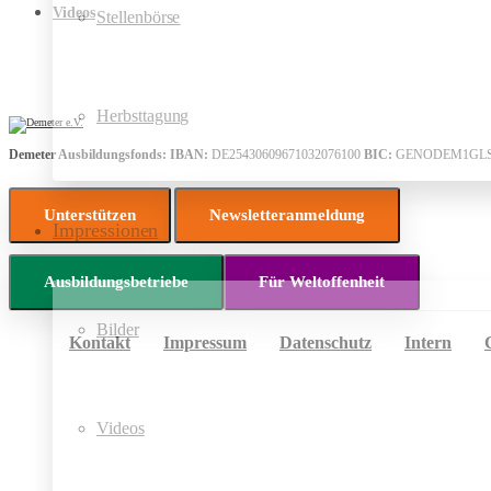
Videos
Stellenbörse
Herbsttagung
Demeter Ausbildungsfonds:
IBAN:
DE25430609671032076100
BIC:
GENODEM1GL
Unterstützen
Newsletteranmeldung
Impressionen
Ausbildungsbetriebe
Für Weltoffenheit
Bilder
Kontakt
Impressum
Datenschutz
Intern
Videos