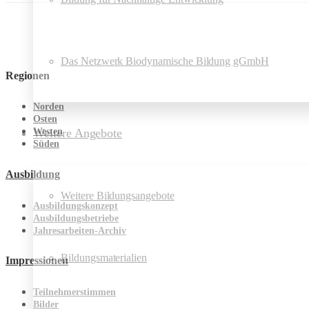
Das Netzwerk Biodynamische Bildung gGmbH
Regionen
Norden
Osten
Weitere Angebote
Westen
Süden
Ausbildung
Weitere Bildungsangebote
Ausbildungskonzept
Ausbildungsbetriebe
Jahresarbeiten-Archiv
Bildungsmaterialien
Impressionen
Teilnehmerstimmen
Bilder