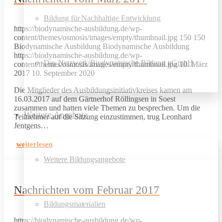
Bildung für Nachhaltige Entwicklung
https://biodynamische-ausbildung.de/wp-
content/themes/osmosis/images/empty/thumbnail.jpg
150
150
Biodynamische Ausbildung
Biodynamische Ausbildung
https://biodynamische-ausbildung.de/wp-
Das Netzwerk Biodynamische Bildung gGmbH
content/themes/osmosis/images/empty/thumbnail.jpg
10. März
2017
10. September 2020
Die Mitglieder des Ausbildungsinitiativkreises kamen am
16.03.2017 auf dem Gärtnerhof Röllingsen in Soest
zusammen und hatten viele Themen zu besprechen. Um die
Weitere Angebote
Teilnehmer auf die Sitzung einzustimmen, trug Leonhard
Jentgens…
weiterlesen
Weitere Bildungsangebote
Nachrichten vom Februar 2017
Bildungsmaterialien
https://biodynamische-ausbildung.de/wp-