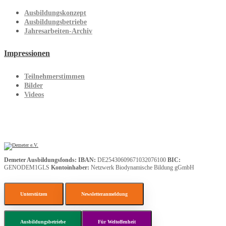
Ausbildungskonzept
Ausbildungsbetriebe
Jahresarbeiten-Archiv
Impressionen
Teilnehmerstimmen
Bilder
Videos
Demeter Ausbildungsfonds:
IBAN:
DE25430609671032076100
BIC:
GENODEM1GLS
Kontoinhaber:
Netzwerk Biodynamische Bildung gGmbH
Unterstützen
Newsletteranmeldung
Ausbildungsbetriebe
Für Weltoffenheit