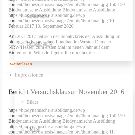
content/themes/osmosis/images/empty/thumbnail.jpg
150
150
Biodynamische Ausbildung
Biodynamische Ausbildung
https://biodynamische-ausbildung.de/wp-
Stellenbörse
content/themes/osmosis/images/empty/thumbnail.jpg
10.
Februar 2017
10. September 2020
Am 26.1.2017 hat sich der Initiativkreis der Ausbildung im
biologisch-dynamischen Landbau im Westen Demeter
Herbsttagung
NRW/Hessen zum ersten Mal im neuen Jahr auf dem
Birkenhof in Wilnsdorf getroffen um über die…
weiterlesen
Impressionen
Bericht Versuchsklausur November 2016
Bilder
https://biodynamische-ausbildung.de/wp-
content/themes/osmosis/images/empty/thumbnail.jpg
150
150
Biodynamische Ausbildung
Biodynamische Ausbildung
https://biodynamische-ausbildung.de/wp-
Videos
content/themes/osmosis/images/empty/thumbnail.jpg
11.