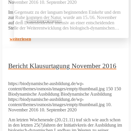
November 2016
10. September 2020
Im Gegensatz zu der langsam beginnenden Einkehr und dem
zur Ruhe kommen der Natur, wurde am 15./16. November
Teilnehmerstimmen
auf dem Dottenfelderhof intensiv an einer entscheidenden
Stelle der Weiterentwicklung des biologisch-dynamischen…
weiterlesen
Bericht Klausurtagung November 2016
https://biodynamische-ausbildung.de/wp-
content/themes/osmosis/images/empty/thumbnail.jpg
150
150
Biodynamische Ausbildung
Biodynamische Ausbildung
https://biodynamische-ausbildung.de/wp-
content/themes/osmosis/images/empty/thumbnail.jpg
10.
November 2016
10. September 2020
Am letzten Wochenende (20./21.11) traf sich wie auch schon
in den letzten 25(?)Jahren der Initiativkreis der Ausbildung im
biologisch-dynamischen Landbau im Westen zu seiner