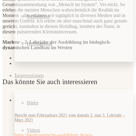
Gesamtzusammenhang von „Mensch im System“. Ver-rückt. So
erleben die meisten Menschen wahrscheinlich die Realität im
Moment – das erfahren wir tagtäglich in diversen Medien und in
Stellenbörse
unserem Umfeld. Ich erlebe sie aber manchmal auch ganz gerade-
gerückt, zumindest in diesem Hofalltag, inmitten der Natur, in
diesem pulsierenden Kleinstuniversum.
Marlene – 2. Lehrjahr der Ausbildung im biologisch-
Herbsttagung
dynamischen Landbau im Westen
Impressionen
Das könnte Sie auch interessieren
Bilder
Bericht zum Februarkurs 2021 vom damals 2. nun 3. Lehrjahr –
März 2021
Videos
https://biodynamische-ausbildung.de/wp-