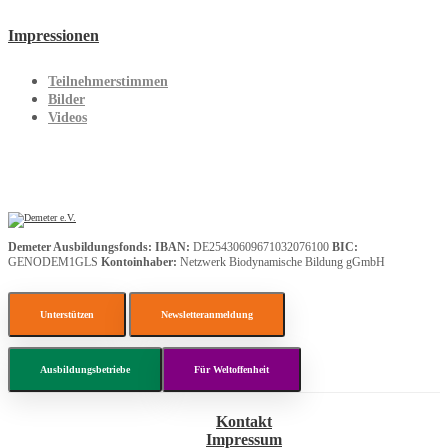
Impressionen
Teilnehmerstimmen
Bilder
Videos
Demeter Ausbildungsfonds:
IBAN:
DE25430609671032076100
BIC:
GENODEM1GLS
Kontoinhaber:
Netzwerk Biodynamische Bildung gGmbH
Unterstützen
Newsletteranmeldung
Ausbildungsbetriebe
Für Weltoffenheit
Kontakt
Impressum