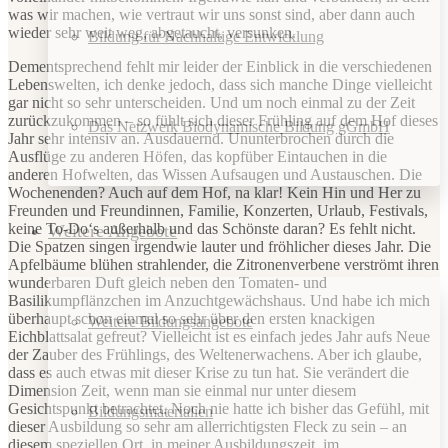
was wir machen, wie vertraut wir uns sonst sind, aber dann auch
wieder sehr weit weg, abgetaucht, versunken.
Bildung für Nachhaltige Entwicklung
Dementsprechend fehlt mir leider der Einblick in die verschiedenen
Lebenswelten, ich denke jedoch, dass sich manche Dinge vielleicht
gar nicht so sehr unterscheiden. Und um noch einmal zu der Zeit
zurückzukommen – so fühlt sich dieser Frühling auf dem Hof dieses
Das Netzwerk Biodynamische Bildung gGmbH
Jahr sehr intensiv an. Ausdauernd. Ununterbrochen durch die
Ausflüge zu anderen Höfen, das kopfüber Eintauchen in die
anderen Hofwelten, das Wissen Aufsaugen und Austauschen. Die
Wochenenden? Auch auf dem Hof, na klar! Kein Hin und Her zu
Freunden und Freundinnen, Familie, Konzerten, Urlaub, Festivals,
keine To-Do‘s außerhalb und das Schönste daran? Es fehlt nicht.
Weitere Angebote
Die Spatzen singen irgendwie lauter und fröhlicher dieses Jahr. Die
Apfelbäume blühen strahlender, die Zitronenverbene verströmt ihren
wunderbaren Duft gleich neben den Tomaten- und
Basilikumpflänzchen im Anzuchtgewächshaus. Und habe ich mich
überhaupt schon einmal so sehr über den ersten knackigen
Weitere Bildungsangebote
Eichblattsalat gefreut? Vielleicht ist es einfach jedes Jahr aufs Neue
der Zauber des Frühlings, des Weltenerwachens. Aber ich glaube,
dass es auch etwas mit dieser Krise zu tun hat. Sie verändert die
Dimension Zeit, wenn man sie einmal nur unter diesem
Gesichtspunkt betrachtet. Noch nie hatte ich bisher das Gefühl, mit
Bildungsmaterialien
dieser Ausbildung so sehr am allerrichtigsten Fleck zu sein – an
diesem speziellen Ort, in meiner Ausbildungszeit, im