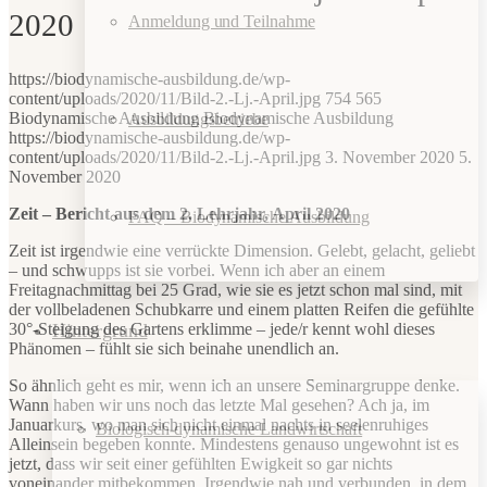
2020
Anmeldung und Teilnahme
https://biodynamische-ausbildung.de/wp-
content/uploads/2020/11/Bild-2.-Lj.-April.jpg
754
565
Biodynamische Ausbildung
Biodynamische Ausbildung
Ausbildungsbetriebe
https://biodynamische-ausbildung.de/wp-
content/uploads/2020/11/Bild-2.-Lj.-April.jpg
3. November 2020
5.
November 2020
Zeit – Bericht aus dem 2. Lehrjahr, April 2020
FAQ – Biodynamische Ausbildung
Zeit ist irgendwie eine verrückte Dimension. Gelebt, gelacht, geliebt
– und schwupps ist sie vorbei. Wenn ich aber an einem
Freitagnachmittag bei 25 Grad, wie sie es jetzt schon mal sind, mit
der vollbeladenen Schubkarre und einem platten Reifen die gefühlte
Hintergrund
30°-Steigung des Gartens erklimme – jede/r kennt wohl dieses
Phänomen – fühlt sie sich beinahe unendlich an.
So ähnlich geht es mir, wenn ich an unsere Seminargruppe denke.
Wann haben wir uns noch das letzte Mal gesehen? Ach ja, im
Januarkurs, wo man sich nicht einmal nachts in seelenruhiges
Biologisch-dynamische Landwirtschaft
Alleinsein begeben konnte. Mindestens genauso ungewohnt ist es
jetzt, dass wir seit einer gefühlten Ewigkeit so gar nichts
voneinander mitbekommen. Irgendwie nah und verbunden, in dem