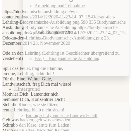
Anmeldung und Teilnahme
https://biodynamische-ausbildung.de/wp-
content/uploads/2014/12/2020-11-23-14_07_15-Ode-an-den-
Lehrling-Biodynamische-Ausbildung.png
590
335
Biodynamische
Ausbildung
Biodynamische Ausbildung
https://biodynamische-
Ausbildungsbetriebe
ausbildung.de/wp-content/uploads/2014/12/2020-11-23-14_07_15-
Ode-an-den-Lehrling-Biodynamische-Ausbildung.png
23.
Dezember 2014
23. November 2020
Ode an den Lehrling (Lehrling ist Geschlechter übergreifend zu
FAQ – Biodynamische Ausbildung
verstehen!)
Spür das Feuer, trag die Flamme,
brenne, Lehrling, lichterloh!
Für die Eine, Wahre, Gute,
Landwirtschaft, frag Dich mal wieso!
Hintergrund
Motivier Dich, Lamentier nich,
Seminier Dich, Konzentrier Dich!
Sieh die Rinder, wie sie flitzen,
renne Lehrling, bleib nicht sitzen!
Biologisch-dynamische Landwirtschaft
Geh was hacken, geh was schwaden,
Schrubb den Käse, ernte fürn Laden!
Mach den Kaffee, back den Kuchen,