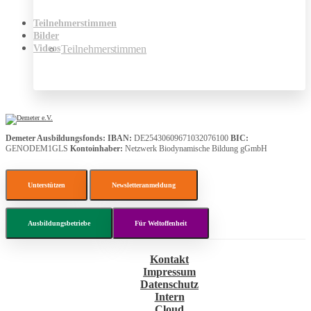
Teilnehmerstimmen
Bilder
Teilnehmerstimmen
Videos
Demeter Ausbildungsfonds:
IBAN:
DE25430609671032076100
BIC:
GENODEM1GLS
Kontoinhaber:
Netzwerk Biodynamische Bildung gGmbH
Unterstützen
Newsletteranmeldung
Ausbildungsbetriebe
Für Weltoffenheit
Kontakt
Impressum
Datenschutz
Intern
Cloud