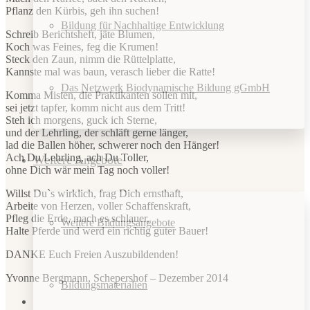
Pflanz den Kürbis, geh ihn suchen!
Bildung für Nachhaltige Entwicklung
Schreib Berichtsheft, jäte Blumen,
Koch was Feines, feg die Krumen!
Steck den Zaun, nimm die Rüttelplatte,
Kannste mal was baun, verasch lieber die Ratte!
Das Netzwerk Biodynamische Bildung gGmbH
Komma Misten, die Praktikanten sollen mit,
sei jetzt tapfer, komm nicht aus dem Tritt!
Steh ich morgens, guck ich Sterne,
und der Lehrling, der schläft gerne länger,
lad die Ballen höher, schwerer noch den Hänger!
Ach Du Lehrling, ach Du Toller,
Weitere Angebote
ohne Dich wär mein Tag noch voller!
Willst Du`s wirklich, frag Dich ernsthaft,
Arbeite von Herzen, voller Schaffenskraft,
Pfleg die Erde, mach es schlauer,
Weitere Bildungsangebote
Halte Pferde und werd ein richtig guter Bauer!
DANKE Euch Freien Auszubildenden!
Yvonne Bergmann, Schepershof – Dezember 2014
Bildungsmaterialien