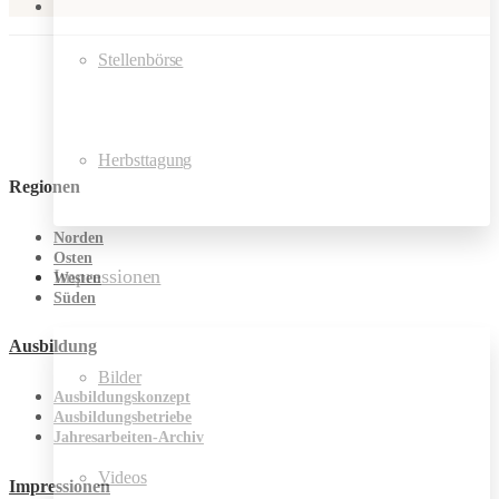
Stellenbörse
Herbsttagung
Regionen
Norden
Osten
Impressionen
Westen
Süden
Ausbildung
Bilder
Ausbildungskonzept
Ausbildungsbetriebe
Jahresarbeiten-Archiv
Videos
Impressionen