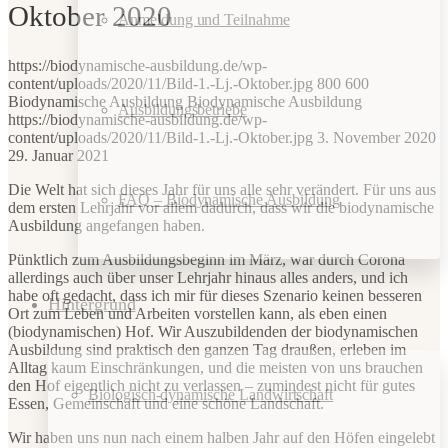
Oktober 2020
Anmeldung und Teilnahme
https://biodynamische-ausbildung.de/wp-
content/uploads/2020/11/Bild-1.-Lj.-Oktober.jpg
800
600
Biodynamische Ausbildung
Biodynamische Ausbildung
Ausbildungsbetriebe
https://biodynamische-ausbildung.de/wp-
content/uploads/2020/11/Bild-1.-Lj.-Oktober.jpg
3. November 2020
29. Januar 2021
Die Welt hat sich dieses Jahr für uns alle sehr verändert. Für uns aus
FAQ – Biodynamische Ausbildung
dem ersten Lehrjahr vor allem dadurch, dass wir die biodynamische
Ausbildung angefangen haben.
Pünktlich zum Ausbildungsbeginn im März, war durch Corona
allerdings auch über unser Lehrjahr hinaus alles anders, und ich
habe oft gedacht, dass ich mir für dieses Szenario keinen besseren
Hintergrund
Ort zum Leben und Arbeiten vorstellen kann, als eben einen
(biodynamischen) Hof. Wir Auszubildenden der biodynamischen
Ausbildung sind praktisch den ganzen Tag draußen, erleben im
Alltag kaum Einschränkungen, und die meisten von uns brauchen
den Hof eigentlich nicht zu verlassen – zumindest nicht für gutes
Biologisch-dynamische Landwirtschaft
Essen, Gemeinschaft und eine schöne Landschaft.
Wir haben uns nun nach einem halben Jahr auf den Höfen eingelebt