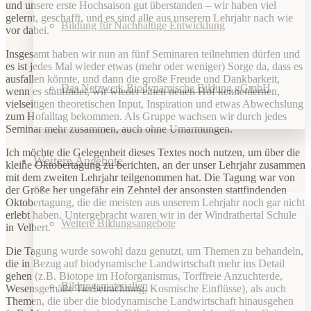
und unsere erste Hochsaison gut überstanden – wir haben viel
gelernt, geschafft, und es sind alle aus unserem Lehrjahr nach wie
Bildung für Nachhaltige Entwicklung
vor dabei.
Insgesamt haben wir nun an fünf Seminaren teilnehmen dürfen und
es ist jedes Mal wieder etwas (mehr oder weniger) Sorge da, dass es
ausfallen könnte, und dann die große Freude und Dankbarkeit,
Das Netzwerk Biodynamische Bildung gGmbH
wenn es stattfindet, wir wieder einen neuen Hof kennenlernen,
vielseitigen theoretischen Input, Inspiration und etwas Abwechslung
zum Hofalltag bekommen. Als Gruppe wachsen wir durch jedes
Seminar mehr zusammen, auch ohne Umarmungen.
Ich möchte die Gelegenheit dieses Textes noch nutzen, um über die
Weitere Angebote
kleine Oktobertagung zu berichten, an der unser Lehrjahr zusammen
mit dem zweiten Lehrjahr teilgenommen hat. Die Tagung war von
der Größe her ungefähr ein Zehntel der ansonsten stattfindenden
Oktobertagung, die die meisten aus unserem Lehrjahr noch gar nicht
erlebt haben. Untergebracht waren wir in der Windrathertal Schule
Weitere Bildungsangebote
in Velbert.
Die Tagung wurde sowohl dazu genutzt, um Themen zu behandeln,
die in Bezug auf biodynamische Landwirtschaft mehr ins Detail
gehen (z.B. Biotope im Hoforganismus, Torffreie Anzuchterde,
Bildungsmaterialien
Wesensgemäße Tierbetrachtung, Kosmische Einflüsse), als auch
Themen, die über die biodynamische Landwirtschaft hinausgehen