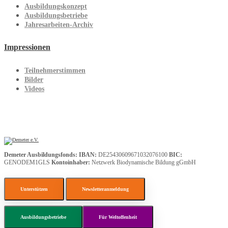
Ausbildungskonzept
Ausbildungsbetriebe
Jahresarbeiten-Archiv
Impressionen
Teilnehmerstimmen
Bilder
Videos
Demeter Ausbildungsfonds:
IBAN:
DE25430609671032076100
BIC:
GENODEM1GLS
Kontoinhaber:
Netzwerk Biodynamische Bildung gGmbH
Unterstützen
Newsletteranmeldung
Ausbildungsbetriebe
Für Weltoffenheit