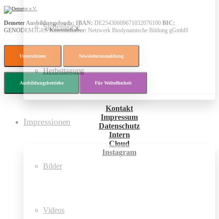
Demeter Ausbildungsfonds:
IBAN:
DE25430609671032076100
BIC:
Stellenbörse
GENODEM1GLS
Kontoinhaber:
Netzwerk Biodynamische Bildung gGmbH
Unterstützen
Newsletteranmeldung
Herbsttagung
Ausbildungsbetriebe
Für Weltoffenheit
Kontakt
Impressum
Impressionen
Datenschutz
Intern
Cloud
Instagram
Bilder
Videos