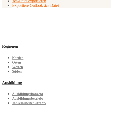
.ics-Datei exportieren
Exportiere Outlook .ics Datei
Regionen
Norden
Osten
Westen
Süden
Ausbildung
Ausbildungskonzept
Ausbildungsbetriebe
Jahresarbeiten-Archiv