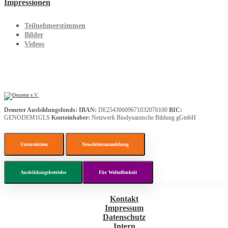
Impressionen
Teilnehmerstimmen
Bilder
Videos
Demeter Ausbildungsfonds:
IBAN:
DE25430609671032076100
BIC:
GENODEM1GLS
Kontoinhaber:
Netzwerk Biodynamische Bildung gGmbH
Unterstützen
Newsletteranmeldung
Ausbildungsbetriebe
Für Weltoffenheit
Kontakt
Impressum
Datenschutz
Intern