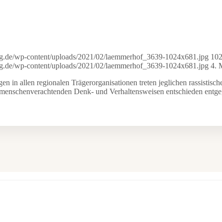
ung.de/wp-content/uploads/2021/02/laemmerhof_3639-1024x681.jpg
10
ung.de/wp-content/uploads/2021/02/laemmerhof_3639-1024x681.jpg
4. 
 in allen regionalen Trägerorganisationen treten jeglichen rassistisc
 menschenverachtenden Denk- und Verhaltensweisen entschieden entge