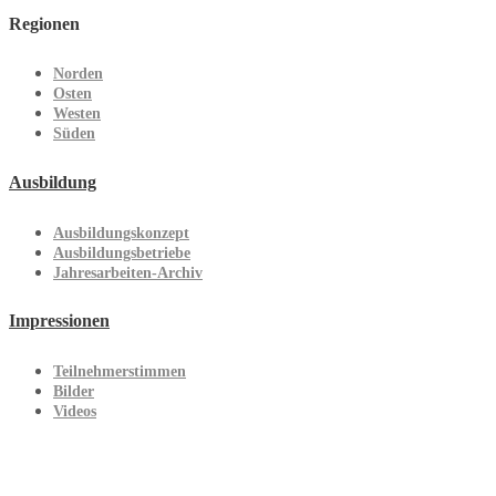
Regionen
Norden
Osten
Westen
Süden
Ausbildung
Ausbildungskonzept
Ausbildungsbetriebe
Jahresarbeiten-Archiv
Impressionen
Teilnehmerstimmen
Bilder
Videos