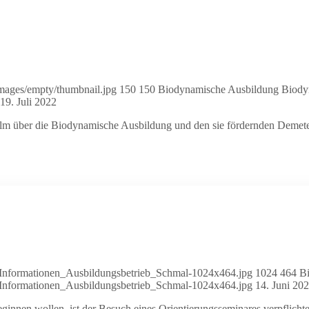
images/empty/thumbnail.jpg
150
150
Biodynamische Ausbildung
Biody
19. Juli 2022
ilm über die Biodynamische Ausbildung und den sie fördernden Deme
6/Informationen_Ausbildungsbetrieb_Schmal-1024x464.jpg
1024
464
B
6/Informationen_Ausbildungsbetrieb_Schmal-1024x464.jpg
14. Juni 20
eginnen wollen, ist der Besuch eines Orientierungsseminares verpfli