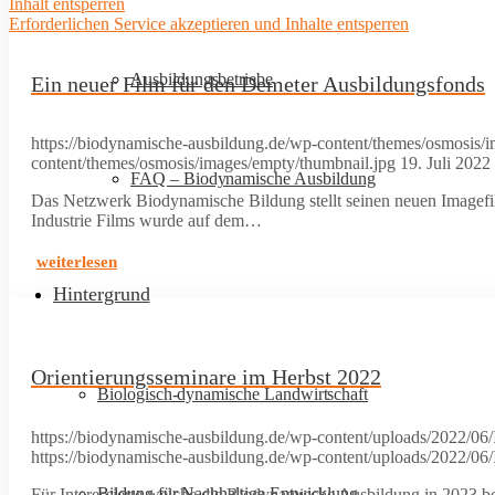
Inhalt entsperren
Erforderlichen Service akzeptieren und Inhalte entsperren
Ausbildungsbetriebe
Ein neuer Film für den Demeter Ausbildungsfonds
https://biodynamische-ausbildung.de/wp-content/themes/osmosis/
content/themes/osmosis/images/empty/thumbnail.jpg
19. Juli 2022
FAQ – Biodynamische Ausbildung
Das Netzwerk Biodynamische Bildung stellt seinen neuen Imagef
Industrie Films wurde auf dem…
weiterlesen
Hintergrund
Orientierungsseminare im Herbst 2022
Biologisch-dynamische Landwirtschaft
https://biodynamische-ausbildung.de/wp-content/uploads/2022/0
https://biodynamische-ausbildung.de/wp-content/uploads/2022/0
Bildung für Nachhaltige Entwicklung
Für Interessierte welche die Biodynamische Ausbildung in 2023 b