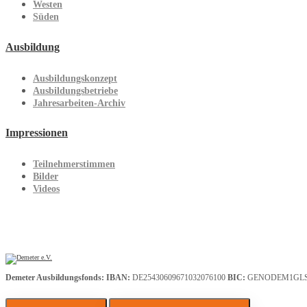
Westen
Süden
Ausbildung
Ausbildungskonzept
Ausbildungsbetriebe
Jahresarbeiten-Archiv
Impressionen
Teilnehmerstimmen
Bilder
Videos
Demeter Ausbildungsfonds:
IBAN:
DE25430609671032076100
BIC:
GENODEM1GL