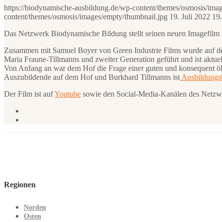
https://biodynamische-ausbildung.de/wp-content/themes/osmosis/ima
content/themes/osmosis/images/empty/thumbnail.jpg
19. Juli 2022
19.
Das Netzwerk Biodynamische Bildung stellt seinen neuen Imagefilm
Zusammen mit Samuel Boyer von Green Industrie Films wurde auf d
Maria Fraune-Tillmanns und zweiter Generation geführt und ist aktu
Von Anfang an war dem Hof die Frage einer guten und konsequent öko
Auszubildende auf dem Hof und Burkhard Tillmanns ist
Ausbildungsb
Der Film ist auf
Youtube
sowie den Social-Media-Kanälen des Netzwe
Regionen
Norden
Osten