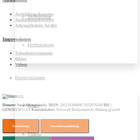
Ausbildungskonzept
Stellenbörse
Ausbildungsbetriebe
Jahresarbeiten-Archiv
Impressionen
Herbsttagung
Teilnehmerstimmen
Bilder
Videos
Impressionen
Demeter Ausbildungsfonds:
IBAN:
DE25430609671032076100
BIC:
Bilder
GENODEM1GLS
Kontoinhaber:
Netzwerk Biodynamische Bildung gGmbH
Unterstützen
Newsletteranmeldung
Videos