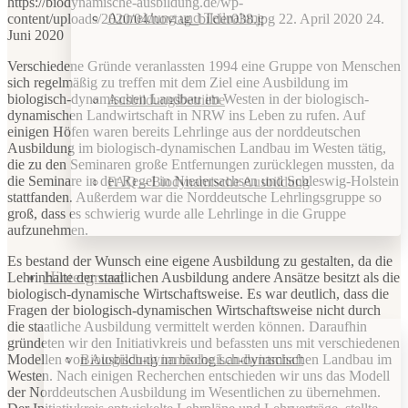
https://biodynamische-ausbildung.de/wp-
Anmeldung und Teilnahme
content/uploads/2020/04/novtag_bilder038.jpg
22. April 2020
24.
Juni 2020
Verschiedene Gründe veranlassten 1994 eine Gruppe von Menschen
sich regelmäßig zu treffen mit dem Ziel eine Ausbildung im
biologisch-dynamischen Landbau im Westen in der biologisch-
Ausbildungsbetriebe
dynamischen Landwirtschaft in NRW ins Leben zu rufen. Auf
einigen Höfen waren bereits Lehrlinge aus der norddeutschen
Ausbildung im biologisch-dynamischen Landbau im Westen tätig,
die zu den Seminaren große Entfernungen zurücklegen mussten, da
die Seminare in der Regel in Niedersachsen und Schleswig-Holstein
FAQ – Biodynamische Ausbildung
stattfanden. Außerdem war die Norddeutsche Lehrlingsgruppe so
groß, dass es schwierig wurde alle Lehrlinge in die Gruppe
aufzunehmen.
Es bestand der Wunsch eine eigene Ausbildung zu gestalten, da die
Hintergrund
Lehrinhalte der staatlichen Ausbildung andere Ansätze besitzt als die
biologisch-dynamische Wirtschaftsweise. Es war deutlich, dass die
Fragen der biologisch-dynamischen Wirtschaftsweise nicht durch
die staatliche Ausbildung vermittelt werden können. Daraufhin
gründeten wir den Initiativkreis und befassten uns mit verschiedenen
Biologisch-dynamische Landwirtschaft
Modellen von Ausbildung im biologisch-dynamischen Landbau im
Westen. Nach einigen Recherchen entschieden wir uns das Modell
der Norddeutschen Ausbildung im Wesentlichen zu übernehmen.