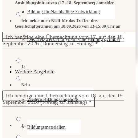
Ausbildungsinitiativen (17.-18. September) anmelden.
Bildung für Nachhaltige Entwicklung
Ich melde mich NUR für das Treffen der
Gesellschafter:innen am 18.09.2026 von 13-15:30 Uhr an
Ich benötige eine Übernachtung vom 17. auf den 18.
Das Netzwerk Biodynamische Bildung gGmbH
September 2026 (Donnerstag zu Freitag)
*
Ja
Weitere Angebote
Nein
Ich benötige eine Übernachtung vom 18. auf den 19.
Weitere Bildungsangebote
September 2026 (Freitag zu Samstag)
*
Ja
Bildungsmaterialien