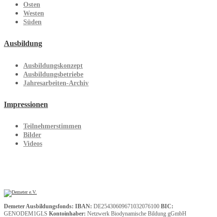
Osten
Westen
Süden
Ausbildung
Ausbildungskonzept
Ausbildungsbetriebe
Jahresarbeiten-Archiv
Impressionen
Teilnehmerstimmen
Bilder
Videos
Demeter Ausbildungsfonds:
IBAN:
DE25430609671032076100
BIC:
GENODEM1GLS
Kontoinhaber:
Netzwerk Biodynamische Bildung gGmbH