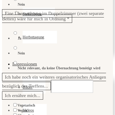
Nein
Eine Übernachtung im Doppelzimmer (zwei separate
Stellenbörse
Betten) wäre für mich in Ordnung
*
Herbsttagung
Ja
Nein
Impressionen
Nicht relevant, da keine Übernachtung benötigt wird
Ich habe noch ein weiteres organisatorisches Anliegen
bezüglich des Treffens...
Bilder
Ich ernähre mich...
Vegetarisch
Videos
Vegan