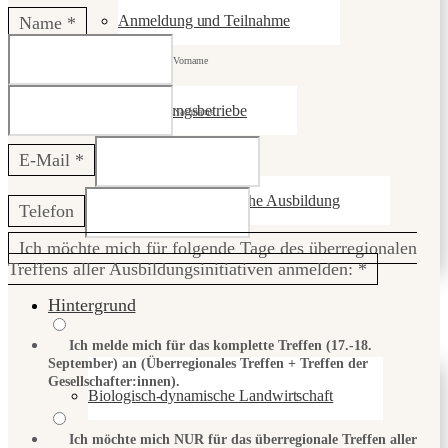
Anmeldung und Teilnahme
Name
*
Vorname
Ausbildungsbetriebe
Nachname
E-Mail
*
FAQ – Biodynamische Ausbildung
Telefon
Ich möchte mich für folgende Tage des überregionalen
Treffens aller Ausbildungsinitiativen anmelden:
*
Hintergrund
Ich melde mich für das komplette Treffen (17.-18.
September) an (Überregionales Treffen + Treffen der
Gesellschafter:innen).
Biologisch-dynamische Landwirtschaft
Ich möchte mich NUR für das überregionale Treffen aller