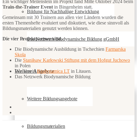
Ein wichtiger Meilenstein im Projekt fand Mitte Oktober 2024 beim
Train-the-Trainer Event
in Bingenheim statt.
Bildung für Nachhaltige Entwicklung
Gemeinsam mit 30 Trainern aus allen vier Ländern wurden die
ersten Themenhefte evaluiert und diskutiert, wie diese sinnvoll als
Bildungsmaterialien genutzt werden können.
Die vier Projektpartner sind.
Das Netzwerk Biodynamische Bildung gGmbH
Die Biodynamische Ausbildung in Tschechien
Farmarska
Skola
Die
Staniłsaw Karłowski Stiftung mit dem Hofgut Juchowo
in Polen
Weitere Angebote
Der Verein
Biodynamica LT
in Litauen.
Das Netzwerk Biodynamische Bildung
Weitere Bildungsangebote
Bildungsmaterialien