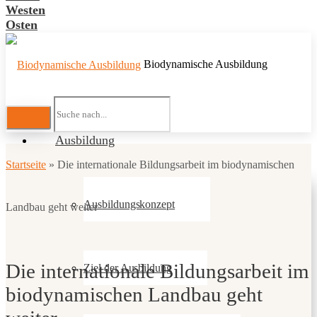
Westen
Osten
Biodynamische Ausbildung
Ausbildung
Startseite
»
Die internationale Bildungsarbeit im biodynamischen
Ausbildungskonzept
Landbau geht weiter
Die internationale Bildungsarbeit im
Ziel der Ausbildung
biodynamischen Landbau geht