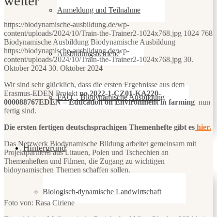
weiter
Anmeldung und Teilnahme
https://biodynamische-ausbildung.de/wp-
content/uploads/2024/10/Train-the-Trainer2-1024x768.jpg
1024
768
Biodynamische Ausbildung
Biodynamische Ausbildung
https://biodynamische-ausbildung.de/wp-
Ausbildungsbetriebe
content/uploads/2024/10/Train-the-Trainer2-1024x768.jpg
30.
Oktober 2024
30. Oktober 2024
Wir sind sehr glücklich, dass die ersten Ergebnisse aus dem
Erasmus-EDEN Projekt
no.2022-1-CZ01-KA220-
FAQ – Biodynamische Ausbildung
000088767EDEN – Education on Environment in farming
nun
fertig sind.
Die ersten fertigen deutschsprachigen Themenhefte gibt es
hier.
Das Netzwerk Biodynamische Bildung arbeitet gemeinsam mit
Hintergrund
Projektpartnern aus Litauen, Polen und Tschechien an
Themenheften und Filmen, die Zugang zu wichtigen
bidoynamischen Themen schaffen sollen.
Biologisch-dynamische Landwirtschaft
Foto von: Rasa Ciriene